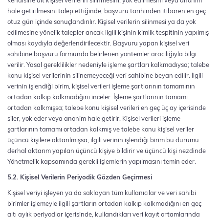
kendisine ait kişisel verilerin silinmesini, yok edilmesini veya anonim
hale getirilmesini talep ettiğinde, başvuru tarihinden itibaren en geç
otuz gün içinde sonuçlandırılır. Kişisel verilerin silinmesi ya da yok
edilmesine yönelik talepler ancak ilgili kişinin kimlik tespitinin yapılmış
olması kaydıyla değerlendirilecektir. Başvuru yapan kişisel veri
sahibine başvuru formunda belirlenen yöntemler aracılığıyla bilgi
verilir. Yasal gereklilikler nedeniyle işleme şartları kalkmadıysa; talebe
konu kişisel verilerinin silinemeyeceği veri sahibine beyan edilir. İlgili
verinin işlendiği birim, kişisel verileri işleme şartlarının tamamının
ortadan kalkıp kalkmadığını inceler. İşleme şartlarının tamamı
ortadan kalkmışsa; talebe konu kişisel verileri en geç üç ay içerisinde
siler, yok eder veya anonim hale getirir. Kişisel verileri işleme
şartlarının tamamı ortadan kalkmış ve talebe konu kişisel veriler
üçüncü kişilere aktarılmışsa, ilgili verinin işlendiği birim bu durumu
derhal aktarım yapılan üçüncü kişiye bildirir ve üçüncü kişi nezdinde
Yönetmelik kapsamında gerekli işlemlerin yapılmasını temin eder.
5.2. Kişisel Verilerin Periyodik Gözden Geçirmesi
Kişisel veriyi işleyen ya da saklayan tüm kullanıcılar ve veri sahibi
birimler işlemeyle ilgili şartların ortadan kalkıp kalkmadığını en geç
altı aylık periyodlar içerisinde, kullandıkları veri kayıt ortamlarında