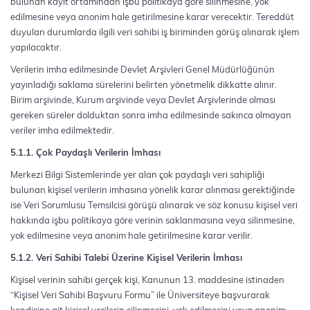
bulunan kayıt ortamından işbu politikaya göre silinmesine, yok
edilmesine veya anonim hale getirilmesine karar verecektir. Tereddüt
duyulan durumlarda ilgili veri sahibi iş biriminden görüş alınarak işlem
yapılacaktır.
Verilerin imha edilmesinde Devlet Arşivleri Genel Müdürlüğünün
yayınladığı saklama sürelerini belirten yönetmelik dikkatte alınır.
Birim arşivinde, Kurum arşivinde veya Devlet Arşivlerinde olması
gereken süreler dolduktan sonra imha edilmesinde sakınca olmayan
veriler imha edilmektedir.
5.1.1. Çok Paydaşlı Verilerin İmhası
Merkezi Bilgi Sistemlerinde yer alan çok paydaşlı veri sahipliği
bulunan kişisel verilerin imhasına yönelik karar alınması gerektiğinde
ise Veri Sorumlusu Temsilcisi görüşü alınarak ve söz konusu kişisel veri
hakkında işbu politikaya göre verinin saklanmasına veya silinmesine,
yok edilmesine veya anonim hale getirilmesine karar verilir.
5.1.2. Veri Sahibi Talebi Üzerine Kişisel Verilerin İmhası
Kişisel verinin sahibi gerçek kişi, Kanunun 13. maddesine istinaden
“Kişisel Veri Sahibi Başvuru Formu” ile Üniversiteye başvurarak