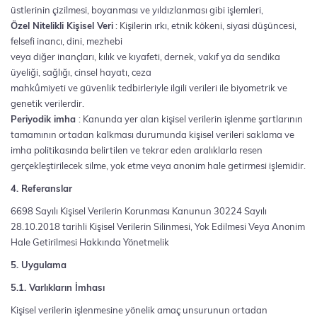
üstlerinin çizilmesi, boyanması ve yıldızlanması gibi işlemleri,
Özel Nitelikli Kişisel Veri
: Kişilerin ırkı, etnik kökeni, siyasi düşüncesi,
felsefi inancı, dini, mezhebi
veya diğer inançları, kılık ve kıyafeti, dernek, vakıf ya da sendika
üyeliği, sağlığı, cinsel hayatı, ceza
mahkûmiyeti ve güvenlik tedbirleriyle ilgili verileri ile biyometrik ve
genetik verilerdir.
Periyodik imha
: Kanunda yer alan kişisel verilerin işlenme şartlarının
tamamının ortadan kalkması durumunda kişisel verileri saklama ve
imha politikasında belirtilen ve tekrar eden aralıklarla resen
gerçekleştirilecek silme, yok etme veya anonim hale getirmesi işlemidir.
4. Referanslar
6698 Sayılı Kişisel Verilerin Korunması Kanunun 30224 Sayılı
28.10.2018 tarihli Kişisel Verilerin Silinmesi, Yok Edilmesi Veya Anonim
Hale Getirilmesi Hakkında Yönetmelik
5. Uygulama
5.1. Varlıkların İmhası
Kişisel verilerin işlenmesine yönelik amaç unsurunun ortadan