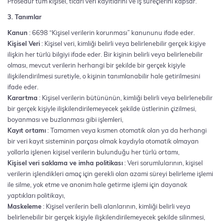
Prosedür tüm kişisel, ticari veri kayıtlarını ve iş süreçlerini kapsar.
3. Tanımlar
Kanun
: 6698 “Kişisel verilerin korunması” kanununu ifade eder.
Kişisel Veri
: Kişisel veri, kimliği belirli veya belirlenebilir gerçek kişiye
ilişkin her türlü bilgiyi ifade eder. Bir kişinin belirli veya belirlenebilir
olması, mevcut verilerin herhangi bir şekilde bir gerçek kişiyle
ilişkilendirilmesi suretiyle, o kişinin tanımlanabilir hale getirilmesini
ifade eder.
Karartma
: Kişisel verilerin bütününün, kimliği belirli veya belirlenebilir
bir gerçek kişiyle ilişkilendirilemeyecek şekilde üstlerinin çizilmesi,
boyanması ve buzlanması gibi işlemleri,
Kayıt ortamı
: Tamamen veya kısmen otomatik olan ya da herhangi
bir veri kayıt sisteminin parçası olmak kaydıyla otomatik olmayan
yollarla işlenen kişisel verilerin bulunduğu her türlü ortamı,
Kişisel veri saklama ve imha politikası
: Veri sorumlularının, kişisel
verilerin işlendikleri amaç için gerekli olan azami süreyi belirleme işlemi
ile silme, yok etme ve anonim hale getirme işlemi için dayanak
yaptıkları politikayı,
Maskeleme
: Kişisel verilerin belli alanlarının, kimliği belirli veya
belirlenebilir bir gerçek kişiyle ilişkilendirilemeyecek şekilde silinmesi,