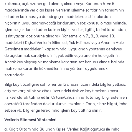
kalkması, açık rızanın geri alınmış olması veya Kanunun 5. ve 6.
maddelerinde yer alan kişisel verilerin işlenme şartlarının tamamının
ortadan kalkması ya da adı geçen maddelerde istisnalardan
hiçbirinin uygulanamayacağı bir durumun söz konusu olması halinde,
işlenme şartları ortadan kalkan kişisel veriler, ilgili iş birimi tarafından,
iş ihtiyaçları göz önüne alınarak, Yönetmeliğin 7., 8., 9. veya 10.
maddeleri ( Kişisel Verilerin Silinmesi, Yok Edilmesi veya Anonim Hale
Getirilmesi maddeleri ) kapsamında, uygulanan yöntemin gerekçesi
de açıklanmak suretiyle silinir, yok edilir veya anonim hale getirilir.
Ancak kesinleşmiş bir mahkeme kararının söz konusu olması halinde
mahkeme kararı ile hükmedilen imha yöntemi uygulanmak
zorundadır.
Bilgi kayıt özelliğine sahip her türlü cihazın üzerindeki bilgiler yetkisiz
erişime karşı silinir ve cihaz üzerindeki disk ve kayıt mekanizması
fiziksel olarak tahrip edilir. Ortam/Cihaz İmha Tutanağı bilgi sistemleri
operatörü tarafından doldurulur ve imzalanır. Tarih, cihaz bilgisi, imha
sebebi vb. bilgiler girilerek imha işlemi kayıt altına alınır.
Verilerin Silinmesi Yöntemleri
a. Kâğıt Ortamında Bulunan Kişisel Veriler: Kağıt öğütücü ile imha