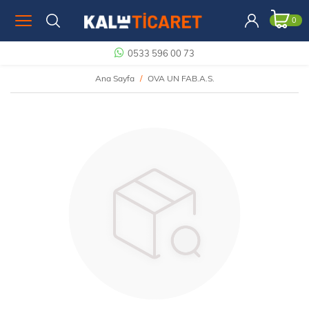
0
0533 596 00 73
Ana Sayfa
OVA UN FAB.A.S.