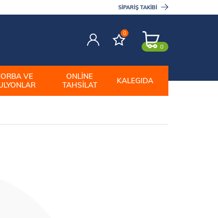
SIPARIŞ TAKIBI
0
0
ÇORBA VE
ONLINE
KALEGIDA
ULYONLAR
TAHSILAT