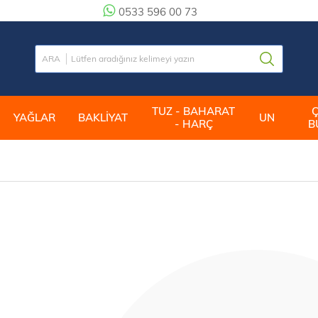
0533 596 00 73
TUZ - BAHARAT
YAĞLAR
BAKLİYAT
UN
- HARÇ
B