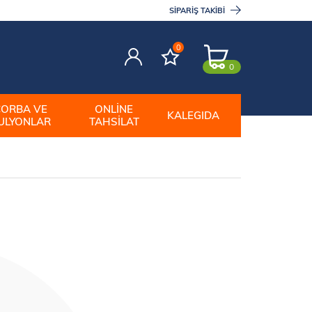
SIPARIŞ TAKIBI
0
0
ÇORBA VE
ONLINE
KALEGIDA
ULYONLAR
TAHSILAT