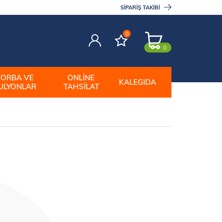
SIPARIŞ TAKIBI
0
0
ÇORBA VE
ONLINE
KALEGIDA
ULYONLAR
TAHSILAT