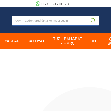
0533 596 00 73
TUZ - BAHARAT
YAĞLAR
BAKLİYAT
UN
- HARÇ
B