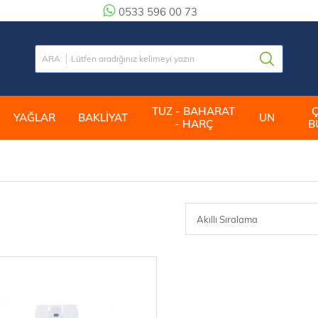
0533 596 00 73
TUZ - BAHARAT
YAĞLAR
BAKLİYAT
UN
- HARÇ
B