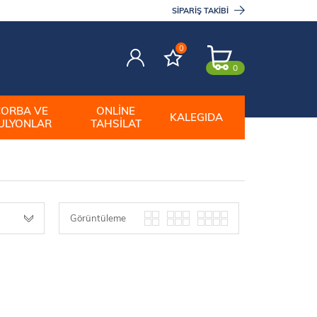
SIPARIŞ TAKIBI
0
0
ÇORBA VE
ONLINE
KALEGIDA
ULYONLAR
TAHSILAT
Görüntüleme