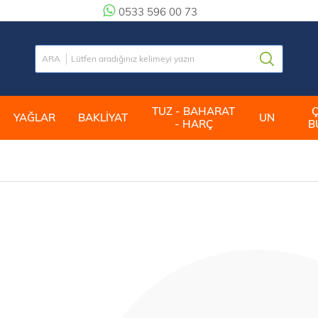
0533 596 00 73
TUZ - BAHARAT
YAĞLAR
BAKLİYAT
UN
- HARÇ
B