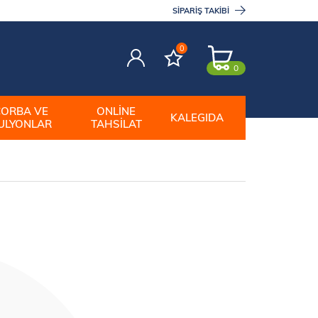
SIPARIŞ TAKIBI
0
0
ÇORBA VE
ONLINE
KALEGIDA
ULYONLAR
TAHSILAT