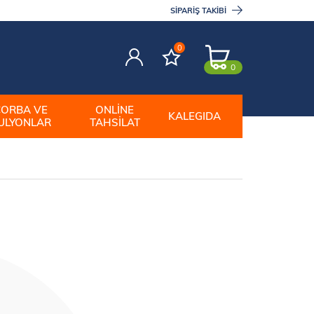
SIPARIŞ TAKIBI
0
0
ÇORBA VE
ONLINE
KALEGIDA
ULYONLAR
TAHSILAT