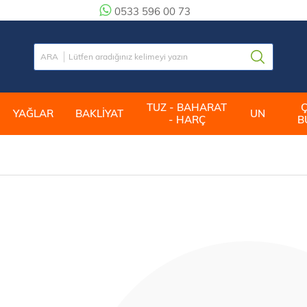
0533 596 00 73
TUZ - BAHARAT
YAĞLAR
BAKLİYAT
UN
- HARÇ
B