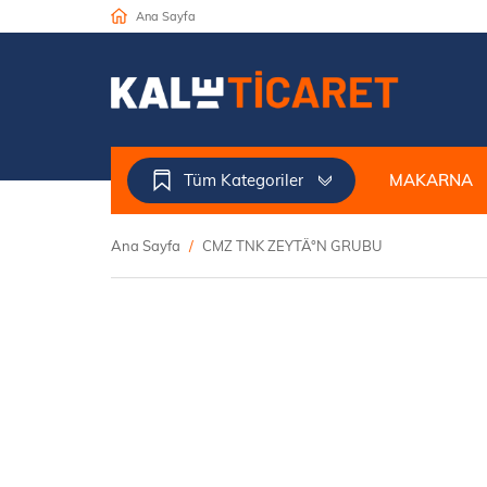
Ana Sayfa
Tüm Kategoriler
MAKARNA
Ana Sayfa
CMZ TNK ZEYTÄ°N GRUBU